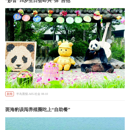
“妙音”16岁生日会即兴“弹”吉他
新闻
半岛晨报-A05-社会 08-10
斑海豹误闯养殖圈吃上“自助餐”