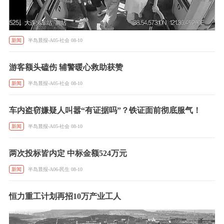
新闻
半岛晨报-A05-社会 08-10
游客额头磕伤 辅警暖心救助获赞
新闻
半岛晨报-A05-社会 08-10
车内盗窃嫌疑人叫嚣“有证据吗”？铁证面前彻底服气！
新闻
半岛晨报-A05-社会 08-10
两次投标皆内定 中标金额524万元
新闻
半岛晨报-A06-民生 08-10
恒力重工计划再招10万产业工人