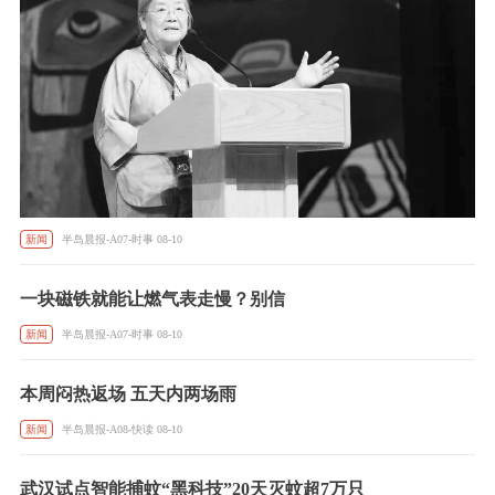
新闻
半岛晨报-A07-时事 08-10
一块磁铁就能让燃气表走慢？别信
新闻
半岛晨报-A07-时事 08-10
本周闷热返场 五天内两场雨
新闻
半岛晨报-A08-快读 08-10
武汉试点智能捕蚊“黑科技”20天灭蚊超7万只