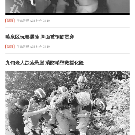
新闻
半岛晨报-A03-社会 08-10
喷泉区玩耍遇险 脚面被钢筋贯穿
新闻
半岛晨报-A03-社会 08-10
九旬老人跌落悬崖 消防峭壁救援化险