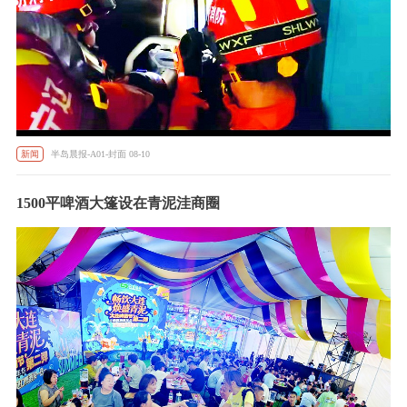
新闻
半岛晨报-A01-封面 08-10
1500平啤酒大篷设在青泥洼商圈